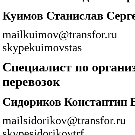
Куимов Станислав Серг
mail
kuimov@transfor.ru
skype
kuimovstas
Специалист по органи
перевозок
Сидориков Константин 
mail
sidorikov@transfor.ru
skype
sidorikovtrf