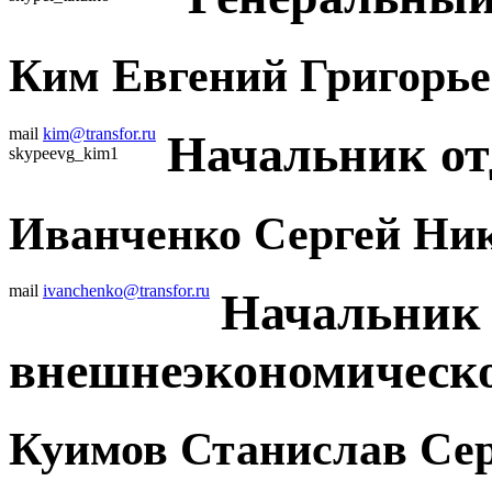
Ким Евгений Григорь
mail
kim@transfor.ru
Начальник от
skype
evg_kim1
Иванченко Сергей Ни
mail
ivanchenko@transfor.ru
Начальник 
внешнеэкономическо
Куимов Станислав Се