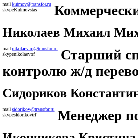
mail
kuimov@transfor.ru
Коммерчески
skype
Kuimovstas
Николаев Михаил Ми
mail
nikolaev.m@transfor.ru
Старший сп
skype
nikolaevtrf
контролю ж/д перев
Сидориков Константи
mail
sidorikov@transfor.ru
Менеджер п
skype
sidorikovtrf
Иконникова Кристина