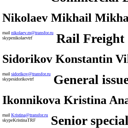
Nikolaev Mikhail Mikha
mail
nikolaev.m@transfor.ru
Rail Freight 
skype
nikolaevtrf
Sidorikov Konstantin Vi
mail
sidorikov@transfor.ru
General issu
skype
sidorikovtrf
Ikonnikova Kristina An
mail
Kristina@transfor.ru
Senior specia
skype
KristinaTRF