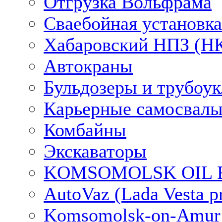
Отгрузка Вольфрама
Сваебойная установка
Хабаровский НПЗ (НК
Автокраны
Бульдозеры и трубоу
Карьерные самосвалы
Комбайны
Экскаваторы
KOMSOMOLSK OIL RE
AutoVaz (Lada Vesta pr
Komsomolsk-on-Amur Ai