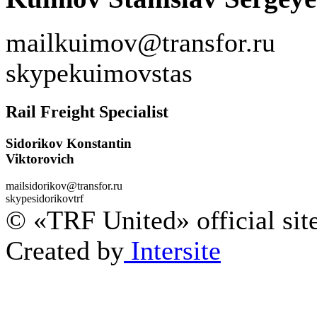
mail
kuimov@transfor.ru
skype
kuimovstas
Rail Freight Specialist
Sidorikov Konstantin
Viktorovich
mail
sidorikov@transfor.ru
skype
sidorikovtrf
© «TRF United» official sit
Created by
Intersite