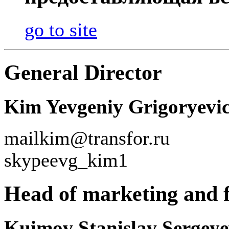
go to site
General Director
Kim Yevgeniy Grigoryevi
mail
kim@transfor.ru
skype
evg_kim1
Head of marketing and f
Kuimov Stanislav Sergeye