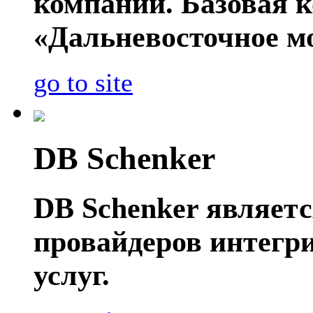
компаний. Базовая 
«Дальневосточное мо
go to site
DB Schenker
DB Schenker являет
провайдеров интегр
услуг.