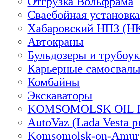
Отгрузка Вольфрама
Сваебойная установка
Хабаровский НПЗ (НК
Автокраны
Бульдозеры и трубоу
Карьерные самосвалы
Комбайны
Экскаваторы
KOMSOMOLSK OIL RE
AutoVaz (Lada Vesta pr
Komsomolsk-on-Amur Ai