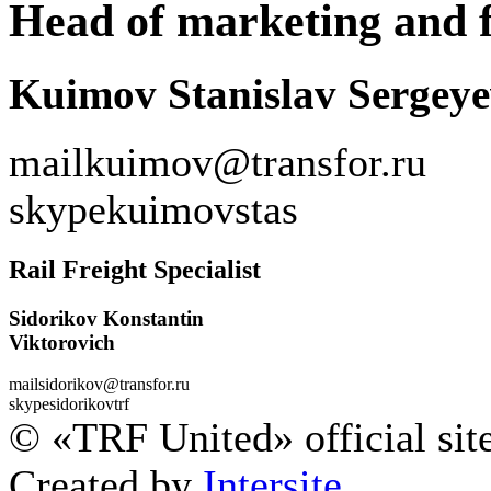
Head of marketing and f
Kuimov Stanislav Sergeye
mail
kuimov@transfor.ru
skype
kuimovstas
Rail Freight Specialist
Sidorikov Konstantin
Viktorovich
mail
sidorikov@transfor.ru
skype
sidorikovtrf
© «TRF United» official sit
Created by
Intersite