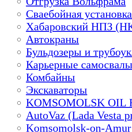
Отгрузка Вольфрама
Сваебойная установка
Хабаровский НПЗ (НК
Автокраны
Бульдозеры и трубоу
Карьерные самосвалы
Комбайны
Экскаваторы
KOMSOMOLSK OIL RE
AutoVaz (Lada Vesta pr
Komsomolsk-on-Amur Ai