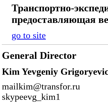
Транспортно-экспед
предоставляющая ве
go to site
General Director
Kim Yevgeniy Grigoryevi
mail
kim@transfor.ru
skype
evg_kim1