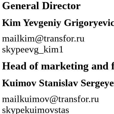
General Director
Kim Yevgeniy Grigoryevi
mail
kim@transfor.ru
skype
evg_kim1
Head of marketing and f
Kuimov Stanislav Sergeye
mail
kuimov@transfor.ru
skype
kuimovstas