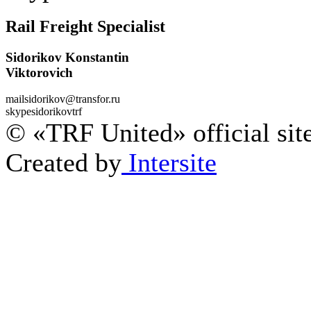
Rail Freight Specialist
Sidorikov Konstantin
Viktorovich
mail
sidorikov@transfor.ru
skype
sidorikovtrf
© «TRF United» official sit
Created by
Intersite