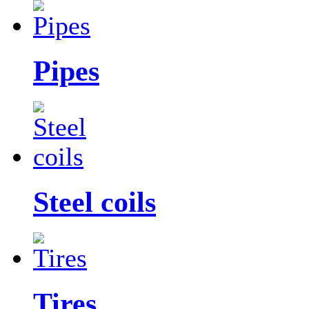
Pipes
Steel coils
Tires