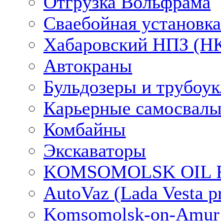
Отгрузка Вольфрама
Сваебойная установка
Хабаровский НПЗ (НК
Автокраны
Бульдозеры и трубоу
Карьерные самосвалы
Комбайны
Экскаваторы
KOMSOMOLSK OIL RE
AutoVaz (Lada Vesta pr
Komsomolsk-on-Amur Ai