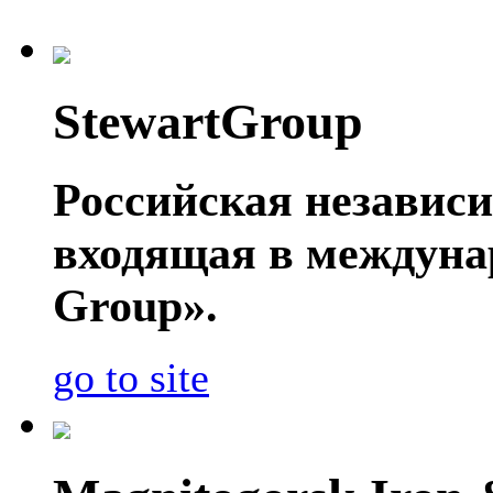
StewartGroup
Российская независ
входящая в междуна
Group».
go to site